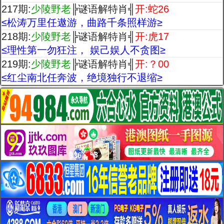
217期:
少陵野老
╠谜语解特肖╣
开:蛇26
≤松涛万里任遨游，曲路千条照样游≥
218期:
少陵野老
╠谜语解特肖╣
开:虎17
≤理性第一勿狂注， 娱己娱人不贪图≥
219期:
少陵野老
╠谜语解特肖╣
开:？00
≤红尘南北任奔波，绝境独行不退缩≥