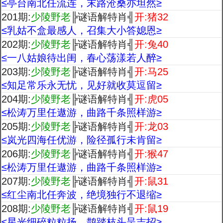
≤亭台南北任流连，末路沧桑亦坦然≥
201期:
少陵野老
╠谜语解特肖╣
开:猪32
≤乳姑不盒最感人，召集大小答媳恩≥
202期:
少陵野老
╠谜语解特肖╣
开:兔40
≤一八姑娘待出闺，春心荡漾若人醉≥
203期:
少陵野老
╠谜语解特肖╣
开:马25
≤知足常乐永无忧，见好就收莫逗留≥
204期:
少陵野老
╠谜语解特肖╣
开:虎05
≤松涛万里任遨游，曲路千条照样游≥
205期:
少陵野老
╠谜语解特肖╣
开:龙03
≤岚光四海任优游，险径孤行未肯留≥
206期:
少陵野老
╠谜语解特肖╣
开:猴47
≤松涛万里任遨游，曲路千条照样游≥
207期:
少陵野老
╠谜语解特肖╣
开:鼠31
≤红尘南北任奔波，绝境独行不退缩≥
208期:
少陵野老
╠谜语解特肖╣
开:鼠19
≤星光细碎粒粒扬，鹊踏枝头呈吉招≥