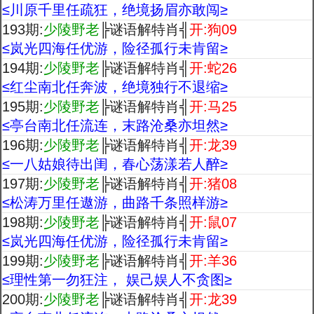
≤川原千里任疏狂，绝境扬眉亦敢闯≥
193期:
少陵野老
╠谜语解特肖╣
开:狗09
≤岚光四海任优游，险径孤行未肯留≥
194期:
少陵野老
╠谜语解特肖╣
开:蛇26
≤红尘南北任奔波，绝境独行不退缩≥
195期:
少陵野老
╠谜语解特肖╣
开:马25
≤亭台南北任流连，末路沧桑亦坦然≥
196期:
少陵野老
╠谜语解特肖╣
开:龙39
≤一八姑娘待出闺，春心荡漾若人醉≥
197期:
少陵野老
╠谜语解特肖╣
开:猪08
≤松涛万里任遨游，曲路千条照样游≥
198期:
少陵野老
╠谜语解特肖╣
开:鼠07
≤岚光四海任优游，险径孤行未肯留≥
199期:
少陵野老
╠谜语解特肖╣
开:羊36
≤理性第一勿狂注， 娱己娱人不贪图≥
200期:
少陵野老
╠谜语解特肖╣
开:龙39