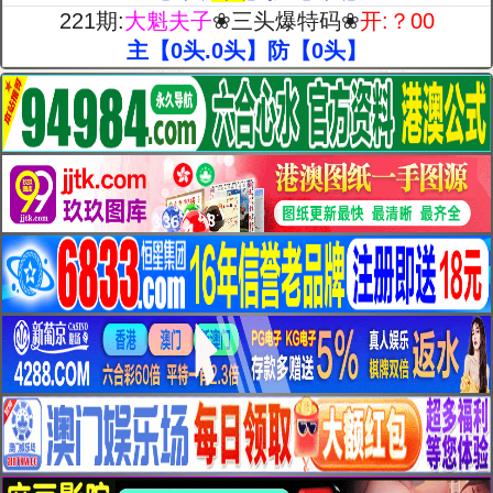
221期:
大魁夫子
❀三头爆特码❀
开:？00
主【0头.0头】防【0头】